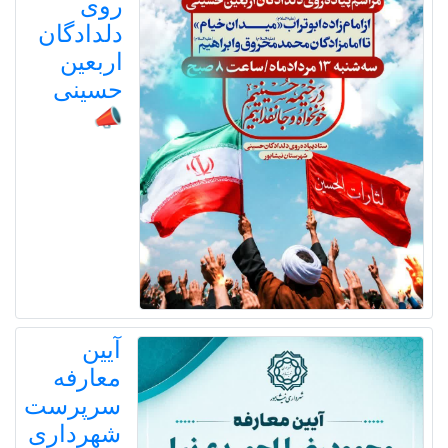
روی
دلدادگان
اربعین
حسینی
📣
آیین
معارفه
سرپرست
شهرداری