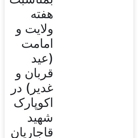
هفته
ولایت و
امامت
(عید
قربان و
غدیر) در
اکوپارک
شهید
قاجاریان