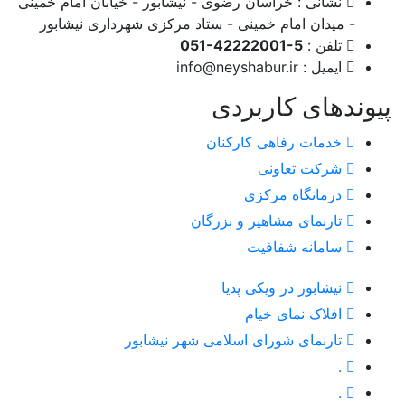
نشانی : خراسان رضوی - نیشابور - خیابان امام خمینی
- میدان امام خمینی - ستاد مرکزی شهرداری نیشابور
تلفن :
051-42222001-5
ایمیل :
info@neyshabur.ir
پیوندهای کاربردی
خدمات رفاهی کارکنان
شرکت تعاونی
درمانگاه مرکزی
تارنمای مشاهیر و بزرگان
سامانه شفافیت
نیشابور در ویکی پدیا
افلاک نمای خیام
تارنمای شورای اسلامی شهر نیشابور
.
.