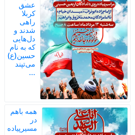
عشق
کربلا
راهی
شدند و
دل‌هایی
که به نام
حسین(ع)
می‌تپند
...
همه باهم
در
مسیرپیاده