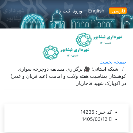
>
فارسی
English
ورود
ثبت نام
امروز
۱۴۰۵/۰۵/۱۷
گاهشمار خورشیدی |
2026/08/08
صفحه نخست
شبکه استانی؛ 🎥 برگزاری مسابقه دوچرخه سواری
کوهستان بمناسبت هفته ولایت و امامت (عید قربان و غدیر)
در اکوپارک شهید قاجاریان
کد خبر :
14235
1405/03/12