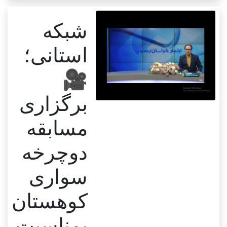
شبکه
استانی؛
🎥
برگزاری
مسابقه
دوچرخه
سواری
کوهستان
بمناسبت