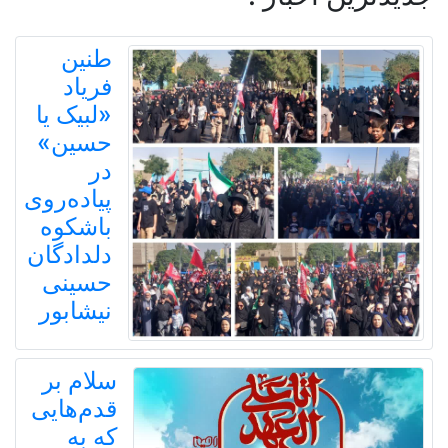
طنین
فریاد
«لبیک یا
حسین»
در
پیاده‌روی
باشکوه
دلدادگان
حسینی
نیشابور
سلام بر
قدم‌هایی
که به