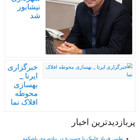
نیشابور
شد
خبرگزاری
ایرنا _
بهسازی
محوطه
افلاک نما
پربازدیدترین اخبار
طنین فریاد «لبیک یا حسین» در پیاده‌روی باشکوه