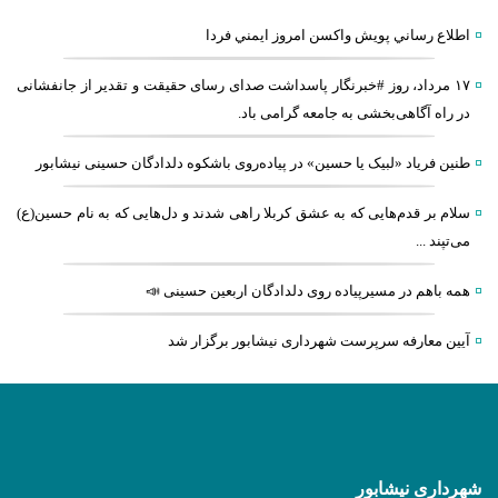
اطلاع رساني پويش واكسن امروز ايمني فردا
۱۷ مرداد، روز #خبرنگار پاسداشت صدای رسای حقیقت و تقدیر از جانفشانی
در راه آگاهی‌بخشی به جامعه گرامی باد.
طنین فریاد «لبیک یا حسین» در پیاده‌روی باشکوه دلدادگان حسینی نیشابور
سلام بر قدم‌هایی که به عشق کربلا راهی شدند و دل‌هایی که به نام حسین(ع)
می‌تپند ...
همه باهم در مسیرپیاده روی دلدادگان اربعین حسینی 📣
آیین معارفه سرپرست شهرداری نیشابور برگزار شد
شهرداری نیشابور