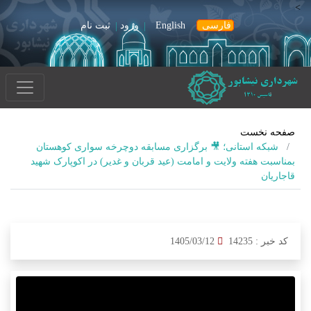
>
فارسی
English
ورود
ثبت نام
صفحه نخست
شبکه استانی؛ 🎥 برگزاری مسابقه دوچرخه سواری کوهستان
بمناسبت هفته ولایت و امامت (عید قربان و غدیر) در اکوپارک شهید
قاجاریان
کد خبر :
14235
1405/03/12