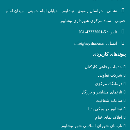
نشانی : خراسان رضوی - نیشابور - خیابان امام خمینی - میدان امام
خمینی - ستاد مرکزی شهرداری نیشابور
تلفن :
051-42222001-5
ایمیل :
info@neyshabur.ir
پیوندهای کاربردی
خدمات رفاهی کارکنان
شرکت تعاونی
درمانگاه مرکزی
تارنمای مشاهیر و بزرگان
سامانه شفافیت
نیشابور در ویکی پدیا
افلاک نمای خیام
تارنمای شورای اسلامی شهر نیشابور