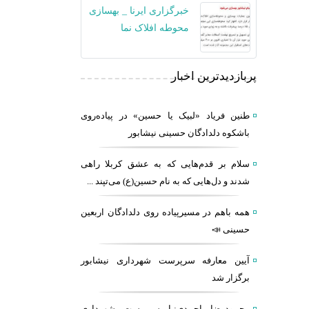
خبرگزاری ایرنا _ بهسازی
محوطه افلاک نما
پربازدیدترین اخبار
طنین فریاد «لبیک یا حسین» در پیاده‌روی
باشکوه دلدادگان حسینی نیشابور
سلام بر قدم‌هایی که به عشق کربلا راهی
شدند و دل‌هایی که به نام حسین(ع) می‌تپند ...
همه باهم در مسیرپیاده روی دلدادگان اربعین
حسینی 📣
آیین معارفه سرپرست شهرداری نیشابور
برگزار شد
محمودرضا احمدی‌نیا سرپرست شهرداری