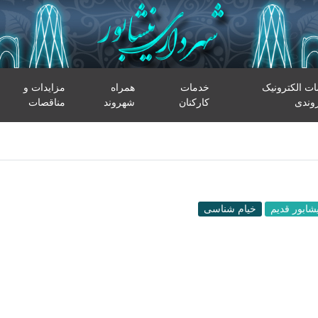
ت الکترونیک
خدمات
همراه
مزایدات و
وندی
کارکنان
شهروند
مناقصات
یشابور قدیم
خیام شناسی