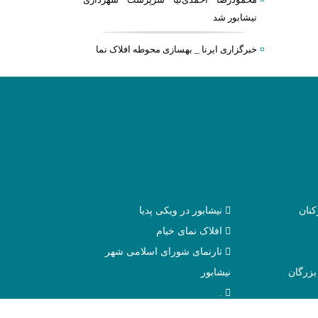
نیشابور شد
خبرگزاری ایرنا _ بهسازی محوطه افلاک نما
نان
نیشابور در ویکی پدیا
افلاک نمای خیام
تارنمای شورای اسلامی شهر
بزرگان
نیشابور
.
.