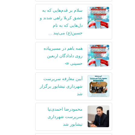
سلام بر قدم‌هایی که به
عشق کربلا راهی شدند و
دل‌هایی که به نام
حسین(ع) می‌تپند ...
همه باهم در مسیرپیاده
روی دلدادگان اربعین
حسینی 📣
آیین معارفه سرپرست
شهرداری نیشابور برگزار
شد
محمودرضا احمدی‌نیا
سرپرست شهرداری
نیشابور شد