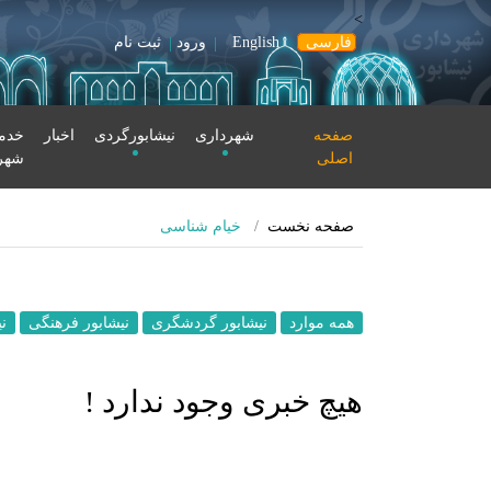
>
فارسی
English
ورود
ثبت نام
صفحه
شهرداری
نیشابورگردی
اخبار
خدما
اصلی
شهر
صفحه نخست
خیام شناسی
همه موارد
نیشابور گردشگری
نیشابور فرهنگی
ن
هیچ خبری وجود ندارد !