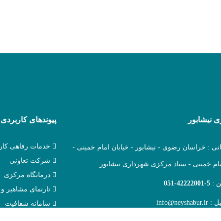
 نیشابور
پیوندهای کاربردی
خدمات رفاهی کارک
نی : خراسان رضوی - نیشابور - خیابان امام خمینی -
شرکت تعاونی
ام خمینی - ستاد مرکزی شهرداری نیشابور
درمانگاه مرکزی
ن :
051-42222001-5
تارنمای مشاهیر و 
یل :
info@neyshabur.ir
سامانه شفافیت