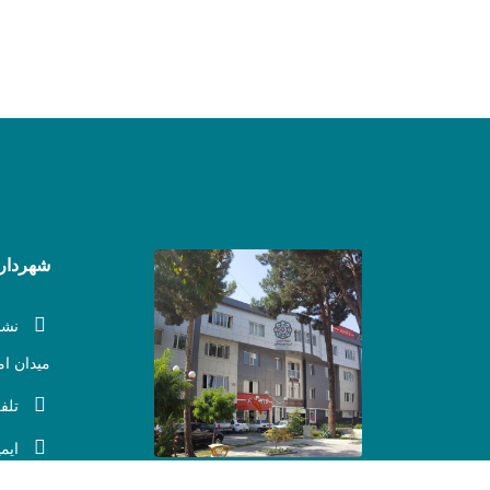
شهرداری
نشا
میدان ام
تلف
ایم