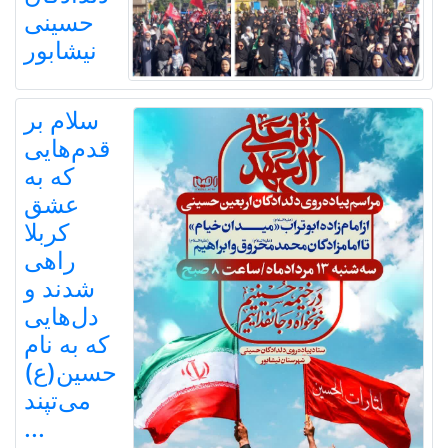
حسینی
نیشابور
سلام بر
قدم‌هایی
که به
عشق
کربلا
راهی
شدند و
دل‌هایی
که به نام
حسین(ع)
می‌تپند
...