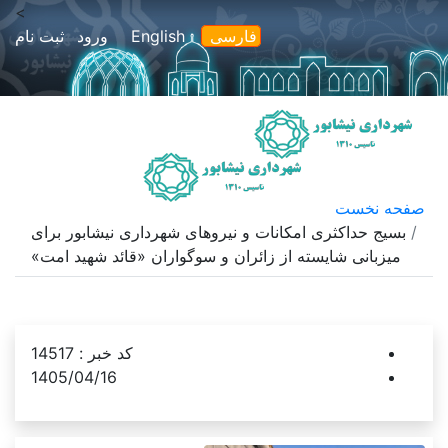
>
فارسی
English
ورود
ثبت نام
امروز
۱۴۰۵/۰۵/۱۹
گاهشمار خورشیدی |
2026/08/10
صفحه نخست
بسیج حداکثری امکانات و نیروهای شهرداری نیشابور برای
میزبانی شایسته از زائران و سوگواران «قائد شهید امت»
کد خبر :
14517
1405/04/16