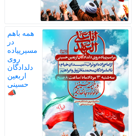
همه باهم
در
مسیرپیاده
روی
دلدادگان
اربعین
حسینی
📣