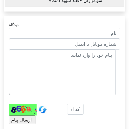
سوگواران «قائد شهید امت»
دیدگاه