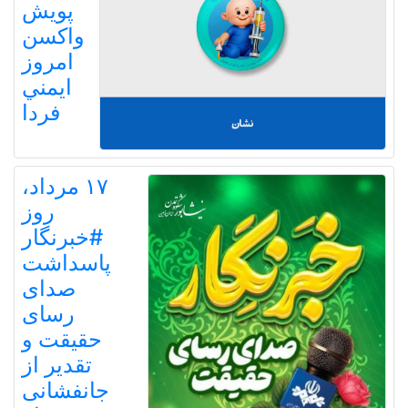
پويش
واكسن
امروز
ايمني
فردا
۱۷ مرداد،
روز
#خبرنگار
پاسداشت
صدای
رسای
حقیقت و
تقدیر از
جانفشانی