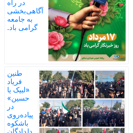
در راه
آگاهی‌بخشی
به جامعه
گرامی باد.
طنین
فریاد
«لبیک یا
حسین»
در
پیاده‌روی
باشکوه
دلدادگان