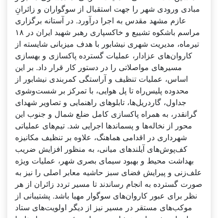
مبادی ورودی شهر را جهت استقبال از سوگواران و زائرانِ
عازم مشهد مقدس به اجرا درآورد. در آستانه برگزاری
مراسم باشکوه تشییع و خاکسپاری رهبر شهید ایران در ۱۸
تیرماه، مدیریت شهری نیشابور با هدف میزبانی شایسته از
کاروان‌های عزادار، عملیات گسترده پاکسازی و بهسازی
مسیرهای مواصلاتی را در دستور کار قرار داد. بر این
اساس، عملیات تنظیف و آراستگی کمربندی نیشابور از
محدوده پلیس‌راه تا پل هوایی، با تمرکز بر شست‌وشوی
جداول، گاردریل‌ها، تابلوهای راهنمایی و تصاویر شهدای
گرانقدر، به همراه پاکسازی کامل ضلع شمال و جنوب این
محور از نخاله‌ها و پسماندها اجرایی شد. تیم‌های عملیاتی
شهرداری در اقدامی هماهنگ، علاوه بر تنظیف مکانیزه
کف‌پوش‌های آیلندهای میانی، به منظور افزایش ضریب
بهداشت محیط و بهبود سیمای بصری شهر، عملیات ویژه
علف‌زنی و پیرایش فضای سبز حاشیه معابر اصلی را نیز به
صورت گسترده به انجام رساندند تا مسیر تردد زائران از هر
نظر برای عبور کاروان‌های سوگوار مهیا باشد. پشتیبانی از
موکب‌های مستقر در مسیر نیز از دیگر اولویت‌های ستاد