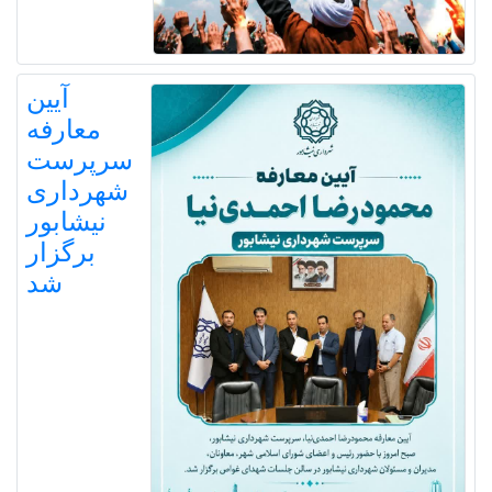
آیین
معارفه
سرپرست
شهرداری
نیشابور
برگزار
شد