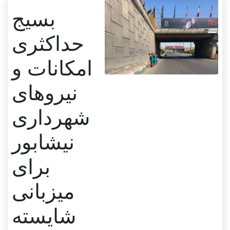
بسیج
حداکثری
امکانات و
نیروهای
شهرداری
نیشابور
برای
میزبانی
شایسته