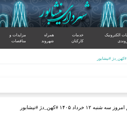
ت الکترونیک
خدمات
همراه
مزایدات و
وندی
کارکنان
شهروند
مناقصات
سه شنبه ۱۲ خرداد ۱۴۰۵ #کهن_دژ #نیشابور