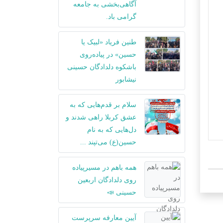
آگاهی‌بخشی به جامعه
گرامی باد.
طنین فریاد «لبیک یا
حسین» در پیاده‌روی
باشکوه دلدادگان حسینی
نیشابور
سلام بر قدم‌هایی که به
عشق کربلا راهی شدند و
دل‌هایی که به نام
حسین(ع) می‌تپند ...
همه باهم در مسیرپیاده
روی دلدادگان اربعین
حسینی 📣
آیین معارفه سرپرست