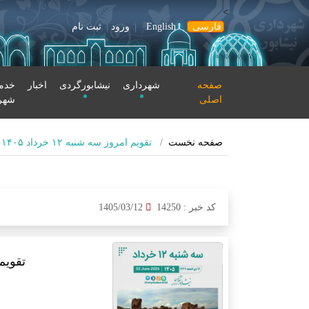
>
فارسی
English
ورود
ثبت نام
صفحه
شهرداری
نیشابورگردی
اخبار
خدما
اصلی
شهر
صفحه نخست
تقویم امروز سه شنبه ۱۲ خرداد ۱۴۰۵ #کهن_دژ #نیشابور
کد خبر :
14250
1405/03/12
تقویم امروز 