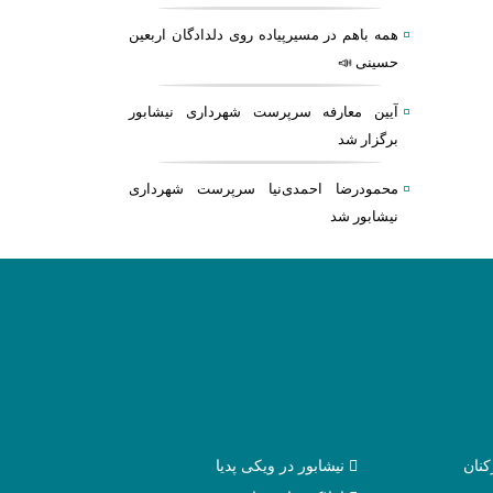
همه باهم در مسیرپیاده روی دلدادگان اربعین
حسینی 📣
آیین معارفه سرپرست شهرداری نیشابور
برگزار شد
محمودرضا احمدی‌نیا سرپرست شهرداری
نیشابور شد
نان
نیشابور در ویکی پدیا